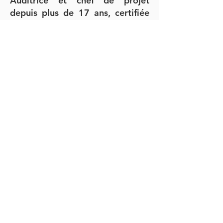
Auditrice et chef de projet
depuis plus de 17 ans, certifiée
CIA, CFE et coach, j’ai suivi les
évolutions méthodologiques et
techniques, ce qui me permet
aujourd’hui non seulement d’être
pleinement à jour et en capacité
de proposer des solutions
modernes, mais en plus d’avoir
un solide background sur la
sécurisation et l’amélioration des
processus.